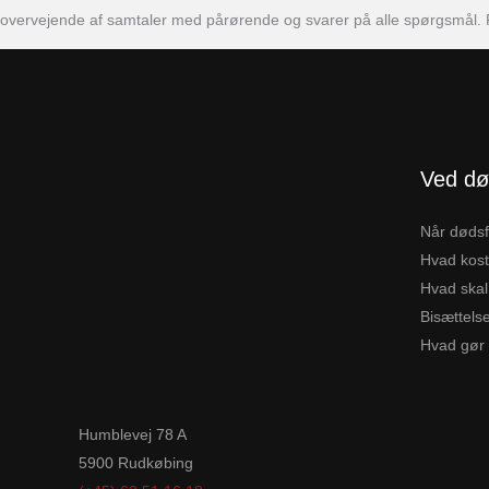
overvejende af samtaler med pårørende og svarer på alle spørgsmål. R
Ved dø
Når dødsf
Hvad kost
Hvad skal
Bisættelse
Hvad gør
Humblevej 78 A
5900 Rudkøbing