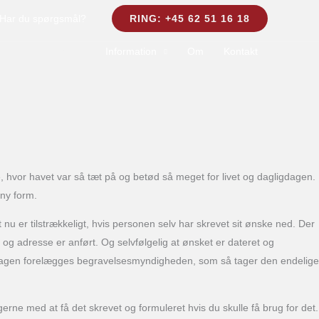
Har du spørgsmål?
RING: +45 62 51 16 18
Ved dødsfald
Information
Om
Kontakt
se, hvor havet var så tæt på og betød så meget for livet og dagligdagen.
 ny form.
 nu er tilstrækkeligt, hvis personen selv har skrevet sit ønske ned. Der
 og adresse er anført. Og selvfølgelig at ønsket er dateret og
må sagen forelægges begravelsesmyndigheden, som så tager den endelige
 gerne med at få det skrevet og formuleret hvis du skulle få brug for det.