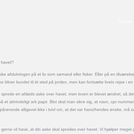
Forside
 havet?
ske afslutningen på et liv som sømand eller fisker. Eller på en tilværel
 bliver bundet til ét sted på jorden, men kan fortsætte livets rejse i en
 at sprede en afdøds aske over havet, men loven er blevet ændret, så det
 et almindeligt ark papir. Blot skal man sikre sig, at navn, cpr-nummer
e pårørende alligevel ikke i tvivl om, at det var hans/hendes ønske, 
s du gerne vil have, at din aske skal spredes over havet. Vi hjælper meget