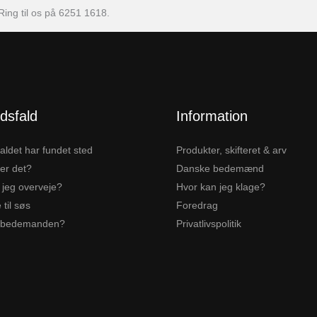
ing til os på 6251 1618.
dsfald
Information
aldet har fundet sted
Produkter, skifteret & arv
er det?
Danske bedemænd
 jeg overveje?
Hvor kan jeg klage?
 til søs
Foredrag
 bedemanden?
Privatlivspolitik