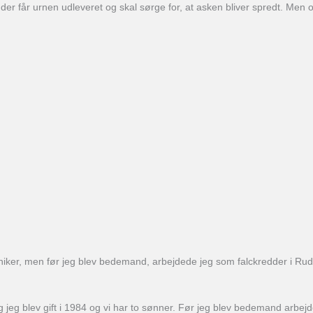
 der får urnen udleveret og skal sørge for, at asken bliver spredt. Men 
iker, men før jeg blev bedemand, arbejdede jeg som falckredder i Rudk
 jeg blev gift i 1984 og vi har to sønner. Før jeg blev bedemand arbejde