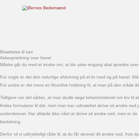
Gå
til
indholdet
Bisættelse til søs
Askespredning over havet
Måske går du med et ønske om, at din aske engang skal spredes over
For nogle er det den naturlige afslutning på et liv med og på havet. Må
For andre er det mere en filosofisk holdning til, at man på den måde ikke
Tidligere var det sådan, at man skulle søge kirkeministeriet om lov til
findes formularer til det, men man kan udmærket skrive sit ønske ned på
underskrevet. Har afdøde ikke nået at skrive sit ønske ned, men er d
beslutning.
Derfor vil vi udtrykkeligt råde til, at du får skrevet dit ønske ned, hvi